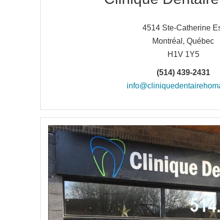
4514 Ste-Catherine E
Montréal, Québec
H1V 1Y5
(514) 439-2431
info@cliniquedentaireho