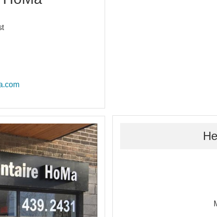
st
ma.com
He