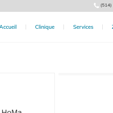
(514)
Accueil
Clinique
Services
e HoMa